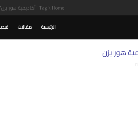
Home
\
Tag "أكاديمية هورايزن"
الرئيسية
مقالات
فيدي
ية هورايزن