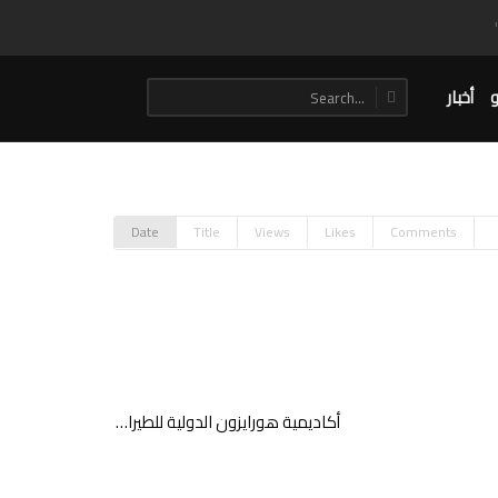
و
أخبار
Date
Title
Views
Likes
Comments
أكاديمية هورايزون الدولية للطيران توقّع اتفاقية لشراء 12 طائرة مروحية نوع Bell 505 Jet Ranger X