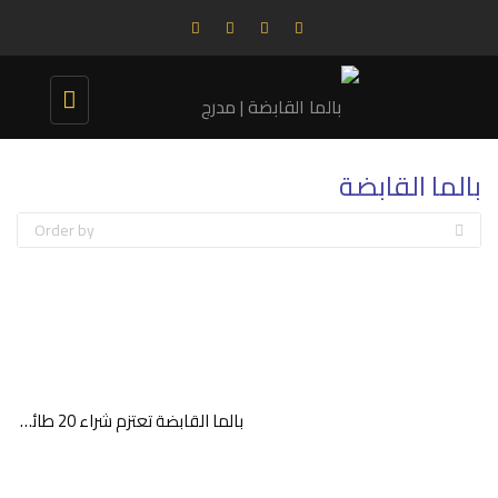
Toggle
navigation
بالما القابضة
Order by
بالما القابضة تعتزم شراء 20 طائرة داش 8-400 من دي هافيلاند كندا