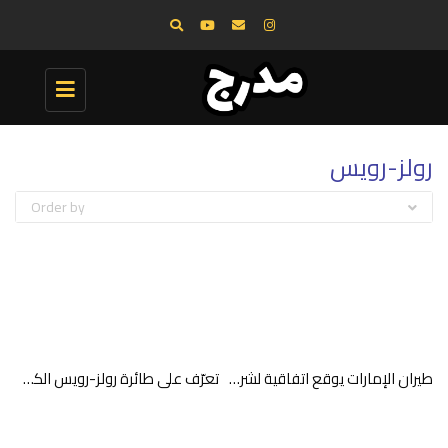
Toggle
navigation
رولز-رويس
Order by
طيران الإمارات يوقع اتفاقية لشراء 50 طائرة A350 من إيرباص
تعرّف على طائرة رولز-رويس الكهربائية