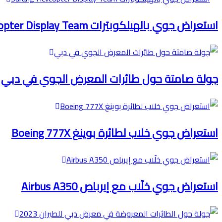
استعراض جوي بالهيلكوبترات Sarang Helicopter Display Team
جولة صامتة حول طائرات المعرض الجوي في دبي
استعراض جوي خلاب لطائرة بوينغ Boeing 777X
استعراض جوي خلّاب مع إيرباص Airbus A350