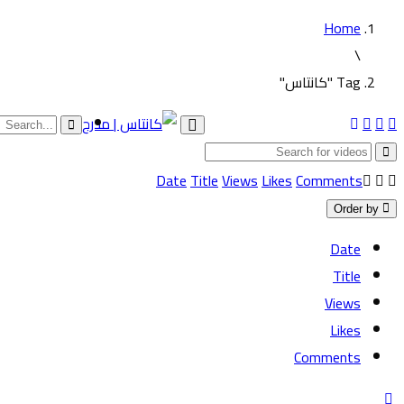
Home
\
Tag "كانتاس"
Toggle
navigation
Date
Title
Views
Likes
Comments
Order by
Date
Title
Views
Likes
Comments