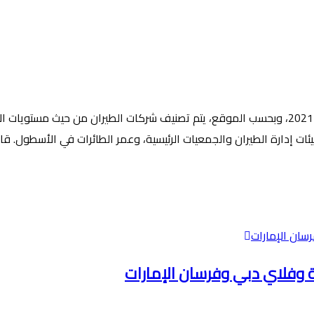
أعلن موقع airlineratings.com قائمة بأكثر شركات الطيران أماناً لعام 2021، وبحسب الموقع، يتم تصنيف 
ية وفلاي دبي وفرسان الإمارات