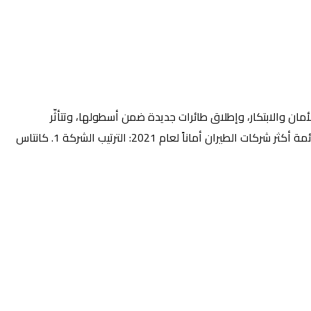
شركات الطيران من حيث مستويات الأمان والابتكار، وإطلاق طائرات جديدة ضمن أسطولها، وتتأثّر
التصنيفات بحوادث التحطّم، والحوادث الخطيرة، وعمليات التدقيق من هيئات إدارة الطيران والجمعيات الرئيسية، وعمر الطائرات في الأسطول. قائمة أكثر شركات الطيران أماناً لعام 2021: الترتيب الشركة 1. كانتاس