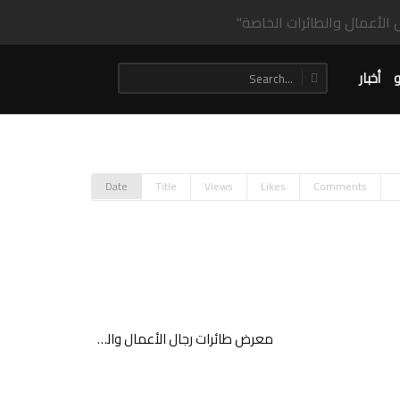
و
أخبار
Date
Title
Views
Likes
Comments
معرض طائرات رجال الأعمال والطائرات الخاصة يعود في ديسمبر ليسلّط الضوء على التوجهات المستقبلية لقطاع الطيران