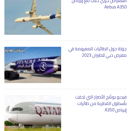
استعراض جوي خلّاب مع إيرباص
Airbus A350
جولة حول الطائرات المعروضة في
معرض دبي للطيران 2023
فيديو يوضّح الأضرار التي لحقت
بأسطول القطرية من طائرات
إيرباص A350