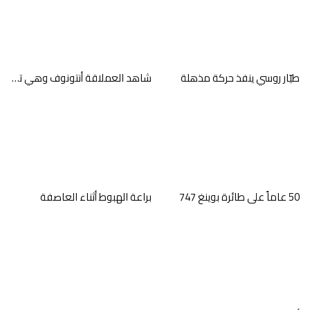
مباشر من مقصورة القيادة
يناير 30, 2020
طيّار روسي ينفذ حركة مذهلة
شاهد العملاقة أنتونوف وهي تصول وتجول في السماء
الضوء والظلال
يناير 30, 2020
حلّق بعيداً
يناير 30, 2020
50 عاماً على طائرة بوينغ 747
براعة الهبوط أثناء العاصفة
ألوان من عالم الطيران
يناير 30, 2020
ثقيل
يناير 30, 2020