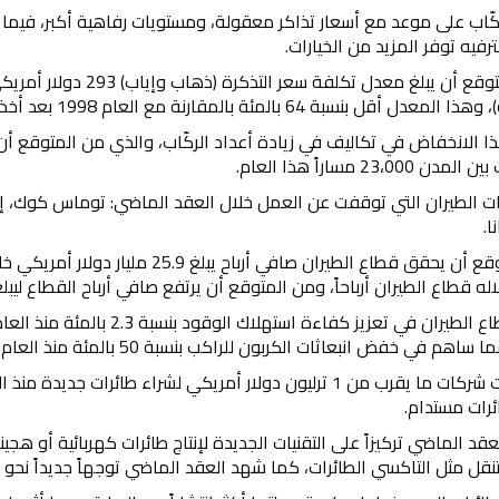
كّاب على موعد مع أسعار تذاكر معقولة، ومستويات رفاهية أكبر، فيما
رفيه توفر المزيد من الخيارات.
أقل بنسبة 64 بالمئة بالمقارنة مع العام 1998 بعد أخذ التضخّم بعين الاعتبار.
 23،000 مساراً هذا العام.
 الطيران التي توقفت عن العمل خلال العقد الماضي: توماس كوك، إير بر
ا.
اع الطيران أرباحاً، ومن المتوقع أن يرتفع صافي أرباح القطاع ليبلغ 29.3 مليار دولار أمريكي في العام 020
ساهم في خفض انبعاثات الكربون للراكب بنسبة 50 بالمئة منذ العام 1990.
رات مستدام.
د الماضي تركيزاً على التقنيات الجديدة لإنتاج طائرات كهربائية أو هجي
تنقل مثل التاكسي الطائرات، كما شهد العقد الماضي توجهاً جديداً نحو