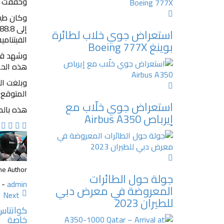
وحققت طا
استعراض جوي خلاب لطائرة
الفيتنامية
بوينغ Boeing 777X
وشهد قطا
هذه الحصة من 13 بالمئة إلى 29 بالمئة، فيما ارتفعت هذه ال
المتوقع 
استعراض جوي خلّاب مع
هذه بالط
إيرباص Airbus A350
he Author
جولة حول الطائرات
-
admin
المعروضة في معرض دبي
Next
للطيران 2023
خاصة