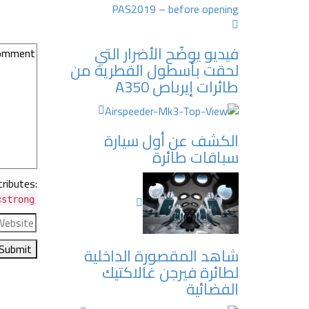
فيديو يوضّح الأضرار التي
لحقت بأسطول القطرية من
طائرات إيرباص A350
الكشف عن أول سيارة
سباقات طائرة
ributes:
strong>
شاهد المقصورة الداخلية
لطائرة فيرجن غالاكتيك
الفضائية