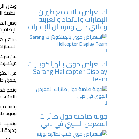
وكان الر
استعراض خلاب مع طيران
أنظمة الت
الإمارات والاتحاد والعربية
وفلاي دبي وفرسان الإمارات
الإضافية)، وهذا المعدل 
المسارات بين المدن
من شركات
استعراض جوي بالهيلكوبترات
ميكسيكان
Sarang Helicopter Display
Team
يحقق خلاله قط
بالمئة، مما 
وقود طائ
جولة صامتة حول طائرات
المعرض الجوي في دبي
وشهد العق
جديدة لل