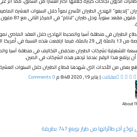
ئرات الدرون نجاحات كبيرة جعلتها أكثر انتشاراً من السابق، مما أثر عل
إلى 88.8 مليون 
.
ع الطيران في منطقة آسيا والمحيط الهادئ خلال العقد الماضي نموا
نسبة في أمريكا الجنوبية من 24 بالمئة إلى 37 بالمئة.
أن يرتفع هذا الرقم عندما تزدهر هذه الشركات في الصين.
بع بعض من الأحداث التي شهدها قطاع الطيران خلال السنوات العشرة 
مقالات
|
يناير 19, 2020 8:48 م
0 Comments
About T
كوانتاس تودّع آخر طائراتها من طراز بوينغ 747 بطريقة