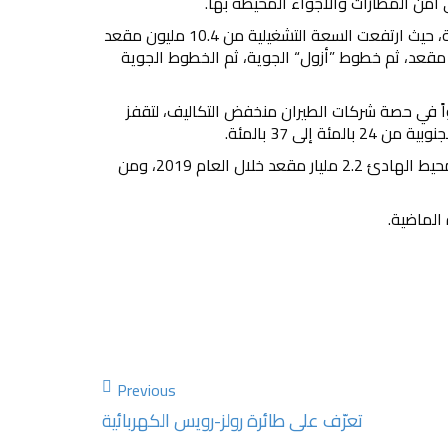
ى أمن المطارات والأجواء المحيطة بها.
وكان طيران ”إنديغو“ الهندي الطيران الأسرع نمواً خلال السنوات العشرة الماضية، حيث ارتفعت السعة التشغيلية من 10.4 مليون مقعد
مقعد سنوياً. وحل طيران ”لاتام“ في المركز الثاني مع 87 مليون مقعد، ثم خطوط ”أزول“ الجوية، ثم الخطوط الجوية
ً في حصة شركات الطيران منخفض التكاليف، لتقفز
وبلغت السعة التشغيلية لشركات الطيران منخفض التكاليف في منطقة آسيا والمحيط الهادئ 2.2 مليار مقعد خلال العام 2019، ومن
الماضية.
Previous
تعرّف على طائرة رولز-رويس الكهربائية