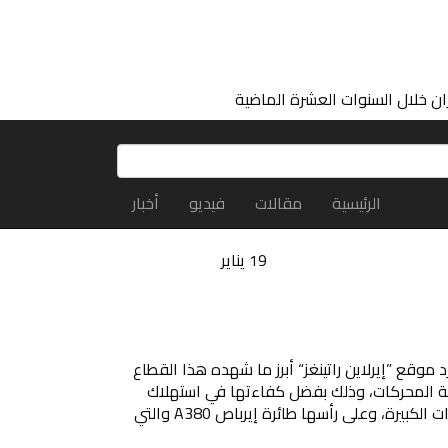
ان خلال السنوات العشرة الماضية
الرئيسية
مقالات
فيديو
أخبار
19
يناير
موقع ”إيرلاين راتينغز“ أبرز ما شهده هذا القطاع
ئية المحركات، وذلك بفضل كفاءتها في استهلاك
الوقود وقدرتها على استيعاب الكثير من الركّاب، مما أدى إلى نهاية حقبة الطائرات الكبيرة، وعلى رأسها طائرة إيرباص A380 والتي