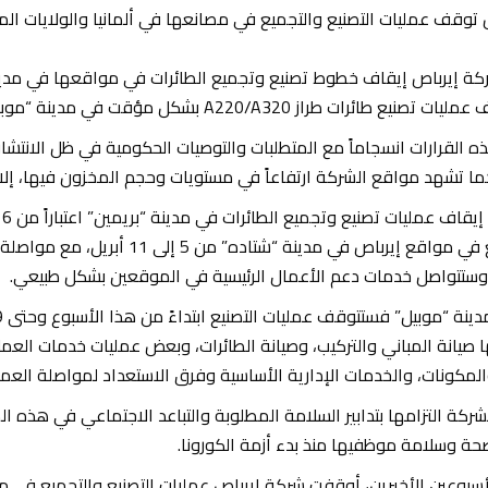
كة إيرباص إيقاف خطوط تصنيع وتجميع الطائرات في مواقعها في مدينتي 
طائرات طراز A220/A320 بشكل مؤقت في مدينة “موبيل” في ولاية ألاباما الأمريكية.
كما تشهد مواقع الشركة ارتفاعاً في مستويات وحجم المخزون فيها، إلا أن
والتجميع في مواقع إيرباص في مدين
وستتواصل خدمات دعم الأعمال الرئيسية في الموقعين بشكل طبيعي.
ا صيانة المباني والتركيب، وصيانة الطائرات، وبعض عمليات خدمات العمل
المكونات، والخدمات الإدارية الأساسية وفرق الاستعداد لمواصلة العمل
شركة التزامها بتدابير السلامة المطلوبة والتباعد الاجتماعي في هذه 
ة وسلامة موظفيها منذ بدء أزمة الكورونا.
أسبوعين الأخيرين، أوقفت شركة إيرباص عمليات التصنيع والتجميع في م