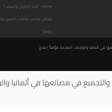
Home
\
أخبار الطيران والسفر
\
إيرباص توقف عمليات التصنيع والت
مؤقتاً
والتجميع في مصانعها في ألمانيا والو