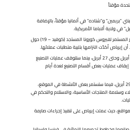
“بريمين” و”شتاده” في ألمانيا مؤقتاً، بالإضافة
وتأتي هذه القرارات انسجاماً مع المتطلبات والتوصيات الحكومية في ظل الانتشار المستمر لفيروس كورونا المستجد (كوفيد – 19) حول
 إيرباص أكدّت التزامها بتلبية متطلبات عملائها.
وسيجري إيقاف عمليات تصنيع وتجميع الطائرات في مدينة “بريمين” اعتباراً من 6 أبريل وحتى 27 أبريل، بينما ستتوقف عمليات التصنيع
ة “شتاده” من 5 إلى 11 أبريل، مع مواصلة إيقاف عمليات بعض أقسام التصنيع لعدة أيام
أما في مدينة “موبيل” فستتوقف عمليات التصنيع ابتداءً من هذا الأسبوع وحتى 29 أبريل، فيما ستستمر بعض الأنشطة في الموقع،
اء وسلامة المنتجات الأساسية، والاستلام والتحكم في
يات.
المواقع، حيث عملت إيرباص على تنفيذ إجراءات صارمة
صانعها وخطوط تجميعها النهائية في فرنسا وإسبانيا