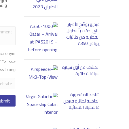
والس
فيديو يوضّح الأضرار
التي لحقت بأسطول
القطرية من طائرات
إيرباص A350
acronym
""> <s>
الكشف عن أول سيارة
<strong>
سباقات طائرة
شاهد المقصورة
الداخلية لطائرة فيرجن
غالاكتيك الفضائية