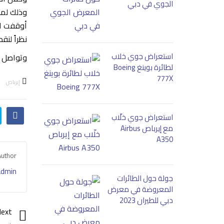
الجوي في دبي
أوقفت ال
نظراً لن
استعراض جوي خلاب
وتواصل إ
لطائرة بوينغ Boeing
777X
إيرباص
استعراض جوي خلّاب
مع إيرباص Airbus
A350
Author
admin
جولة حول الطائرات
المعروضة في معرض
دبي للطيران 2023
ext