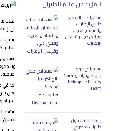
المزيد عن عالم الطيران
استعراض خلاب مع
أعلنت شر
طيران الإمارات
إلى إيقاف عمليات تصنيع 
والاتحاد والعربية
وفلاي دبي وفرسان
الإمارات
العالم، 
استعراض جوي
إضافية، 
بالهيلكوبترات Sarang
Helicopter Display
Team
ومن بينه
المواد و
وتؤكد ال
لضمان صح
جولة صامتة حول
طائرات المعرض
وخلال ال