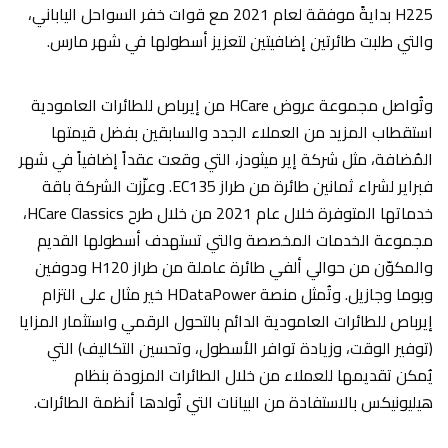
H225 بدايةً موفقة لعام 2021 مع قوات خفر السواحل الياباني،
والتي طلبت طائرتين إضافيتين لتعزيز أسطولها في شهر مارس.
وتُواصل مجموعة عروض HCare من إيرباص للطائرات العامودية
استقطاب المزيد من العملاء الجدد والسابقين بفضل قيمتها
المُضافة، مثل شركة إير ميثودز، التي وقعت عقداً إضافياً في شهر
فبراير لشراء ثمانين طائرة من طراز EC135. وعزّزت الشركة باقة
خدماتها المتوفرة خلال عام 2021 من خلال طرح HCare Classics،
مجموعة الخدمات المخصصة والتي تستهدف أسطولها القديم
والمكوّن من حوالي ألفي طائرة عاملة من طراز H120 ودوفين
وبوما وجازيل. وتُمثل منصة HDataPower خير مثال على التزام
إيرباص للطائرات العامودية الدائم بالتحول الرقمي واستثمار المزايا
(توفير الوقت، وزيادة توافر الأسطول، وتحسين التكاليف) التي
يُمكن تقديمها للعملاء من خلال الطائرات المزودة بنظام
هيليونيكس بالاستفادة من البيانات التي تُولدها أنظمة الطائرات.