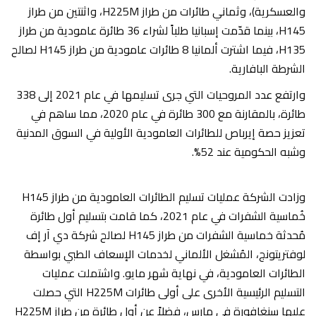
والعسكرية)، وثماني طائرات من طراز H225M، واثنتين من طراز
H145، بينما قدّمت إسبانيا طلباً لشراء 36 طائرة عامودية من طراز
H135، فيما اشترت ألمانيا 8 طائرات عامودية من طراز H145 لصالح
الشرطة البافارية.
وارتفع عدد المروحيات التي جرى تسليمها في عام 2021 إلى 338
طائرة، بالمقارنة مع 300 طائرة في عام 2020، مما ساهم في
تعزيز حصة إيرباص للطائرات العامودية الأولية في السوق المدنية
وشبه الحكومية عند 52%.
وزادت الشركة عمليات تسليم الطائرات العامودية من طراز H145
خُماسية الشفرات في عام 2021، كما قامت بتسليم أول طائرة
مُحدثة خماسية الشفرات من طراز H145 لصالح شركة دي آر إف
لوفتريتونج، المُشغل الألماني لخدمات الإسعاف الطبي بواسطة
الطائرات العامودية، في نهاية شهر مايو. واشتملت عمليات
التسليم الرئيسية الأخرى على أولى طائرات H225M التي حصلت
عليها سنغافورة في مارس، فضلاً عن أول طائرة من طراز H225M