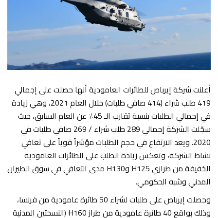
أعلنت شركة إيرباص للطائرات العامودية أنها حصلت على إجمالي
419 طلب شراء (414 صافي طلبات) خلال العام 2021، وهي زيادة
في إجمالي الطلبات بنسبة تقارب الـ 45٪ عن العام السابق، حيث
سجّلت الشركة إجمالي 289 طلب شراء / 269 صافي طلبات في
2020. ويعد الارتفاع في حجم الطلبات مؤشراً قوياً على تعافي
نشاط الشركة، وتعكس زيادة الطلب على الطائرات العامودية
الخفيفة من طرازي H125 وH130 مدى التعافي في سوق الطيران
المدني وشبه الحكومي.
وحصلت إيرباص على طلبات لشراء 50 طائرة عامودية من فرنسا،
وذلك بواقع 40 طائرة عامودية من طراز H160 (النسختين المدنية