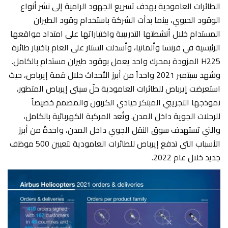
الطائرات العامودية بهدف تسريع الجهود الرامية إلى نشر أنواع
الوقود الحيوي، بينما بدأت الشركة باستخدام وقود الطيران
المستدام خلال أنشطتها التدريبية واختباراتها على امتداد مواقعها
الرئيسية في فرنسا وألمانيا، وأسدلت الستار على العام باختبار طائرة
H225 المزودة بمحرك واحد يعمل بوقود طيران مستدام بالكامل.
وشهد سبتمبر 2021 واحداً من أبرز الأحداث خلال قمة إيرباص، حيث
استعرضت إيرباص للطائرات العامودية حلّ سيتي إيرباص المتطور،
نموذجها التجريبي المبتكر حيادي الكربون والمصمم خصيصاً
للرحلات الجوية داخل المدن. وتُعد المركبة الكهربائية بالكامل،
والتي تستهدف سوق النقل الجوي داخل المدن، واحدةً من أبرز
الأسباب التي تدفع إيرباص للطائرات العامودية لتعيين 500 موظف
جديد خلال عام 2022.