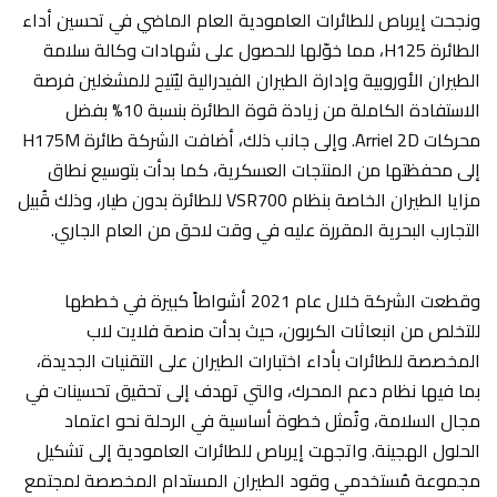
ونجحت إيرباص للطائرات العامودية العام الماضي في تحسين أداء
الطائرة H125، مما خوّلها للحصول على شهادات وكالة سلامة
الطيران الأوروبية وإدارة الطيران الفيدرالية ليُتيح للمشغلين فرصة
الاستفادة الكاملة من زيادة قوة الطائرة بنسبة 10% بفضل
محركات Arriel 2D. وإلى جانب ذلك، أضافت الشركة طائرة H175M
إلى محفظتها من المنتجات العسكرية، كما بدأت بتوسيع نطاق
مزايا الطيران الخاصة بنظام VSR700 للطائرة بدون طيار، وذلك قُبيل
التجارب البحرية المقررة عليه في وقت لاحق من العام الجاري.
وقطعت الشركة خلال عام 2021 أشواطاً كبيرة في خططها
للتخلص من انبعاثات الكربون، حيث بدأت منصة فلايت لاب
المخصصة للطائرات بأداء اختبارات الطيران على التقنيات الجديدة،
بما فيها نظام دعم المحرك، والتي تهدف إلى تحقيق تحسينات في
مجال السلامة، وتُمثل خطوة أساسية في الرحلة نحو اعتماد
الحلول الهجينة. واتجهت إيرباص للطائرات العامودية إلى تشكيل
مجموعة مُستخدمي وقود الطيران المستدام المخصصة لمجتمع