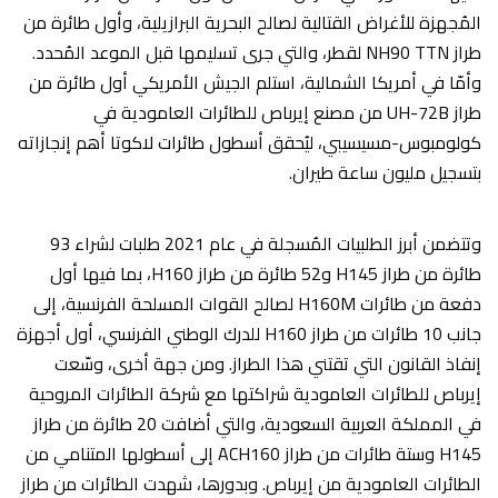
المُجهزة للأغراض القتالية لصالح البحرية البرازيلية، وأول طائرة من
طراز NH90 TTN لقطر، والتي جرى تسليمها قبل الموعد المُحدد.
وأمّا في أمريكا الشمالية، استلم الجيش الأمريكي أول طائرة من
طراز UH-72B من مصنع إيرباص للطائرات العامودية في
كولومبوس-مسيسيبي، ليُحقق أسطول طائرات لاكوتا أهم إنجازاته
بتسجيل مليون ساعة طيران.
وتتضمن أبرز الطلبيات المُسجلة في عام 2021 طلبات لشراء 93
طائرة من طراز H145 و52 طائرة من طراز H160، بما فيها أول
دفعة من طائرات H160M لصالح القوات المسلحة الفرنسية، إلى
جانب 10 طائرات من طراز H160 للدرك الوطني الفرنسي، أول أجهزة
إنفاذ القانون التي تقتني هذا الطراز. ومن جهة أخرى، وسّعت
إيرباص للطائرات العامودية شراكتها مع شركة الطائرات المروحية
في المملكة العربية السعودية، والتي أضافت 20 طائرة من طراز
H145 وستة طائرات من طراز ACH160 إلى أسطولها المتنامي من
الطائرات العامودية من إيرباص. وبدورها، شهدت الطائرات من طراز