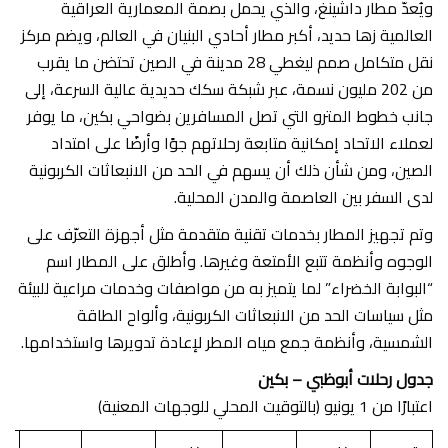
ويُعدّ مطار داشينغ، والذي يحمل بصمة المعمارية العراقية
العالمية زها حديد، أكبر مطار أحادي البنيان في العالم، ويضم مركز
نقل متكامل صمم ليغطي 28 مدينة في الصين تحتضن ما يقرب
من 202 مليون نسمة، عبر شبكة سكك حديدية عالية السرعة، إلى
جانب خطوط المترو التي تصل المسافرين بضواحي بكين، ما يوفر
لعملاء الاتحاد إمكانية متابعة رحلاتهم جوًا وأرضًا على امتداد
الصين، ومن شأن ذلك أن يسهم في الحد من الانبعاثات الكربونية
لدى السفر بين العاصمة والمدن المحلية.
وتم تجهيز المطار بخدمات تقنية متقدمة مثل أجهزة التعرّف على
الوجوه وأنظمة تتبع الأمتعة وغيرها. وأطلق على المطار اسم
“البوابة الخضراء” لما يتميز به من مواصفات وخدمات مراعية للبيئة
مثل سياسات الحد من الانبعاثات الكربونية، وألواح الطاقة
الشمسية، وأنظمة جمع مياه المطر لإعادة تدويرها واستخدامها.
جدول رحلات أبوظبي – بكين
اعتبارًا من 1 يونيو (بالتوقيت المحلي للوجهات المعنية)