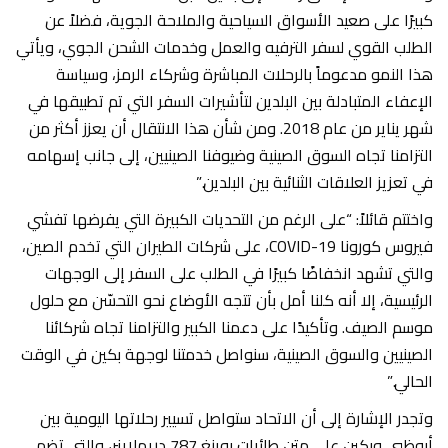
كبيرًا على صعيد الأسواق السياحية والملاحة الجوية، فضلاً عن
الطلب القوي لسفر الترفيه والعمل وخدمات الشحن الجوي، ويأتي
هذا النمو مدعوماً بالرحلات المباشرة وشركاء الرمز، وسياسة
الإعفاء المتبادلة بين البلدين لتأشيرات السفر التي تم تطبيقها في
شهر يناير من عام 2018. ومن شأن هذا الانتقال أن يعزز أكثر من
التزامنا تجاه السوق الصينية وضيوفنا الصينيين، إلى جانب إسهامه
في تعزيز العلاقات الثنائية بين البلدين.”
واختتم قائلاً: “على الرغم من التحديات الكبيرة التي يفرضها تفشي
فيروس كورونا COVID-19، على شركات الطيران التي تخدم الصين،
والتي تشهد انخفاضًا كبيرًا في الطلب على السفر إلى الوجهات
الرئيسية، إلا أنه كلنا أمل بأن تتجه الأوضاع نحو التحسّن مع حلول
موسم الصيف. وتأكيدًا على دعمنا الكبير والتزامنا تجاه شركائنا
الصينيين والسوق الصينية، سنواصل خدمتنا لوجهة بكين في الوقت
الحالي.”
وتجدر الإشارة إلى أن الاتحاد ستواصل تسيير رحلاتها اليومية بين
أبوظبي وبكين على متن طائرات بوينغ 787 دريملاينر، والتي تضم