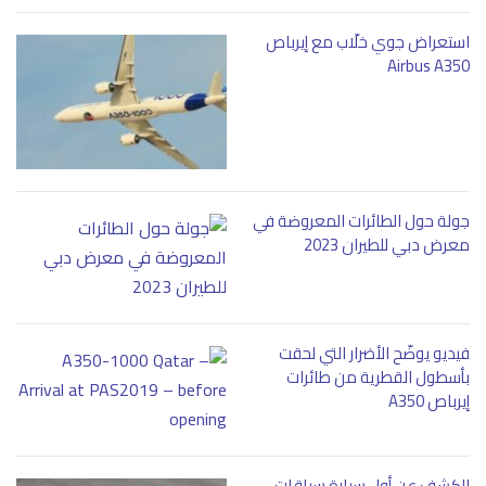
استعراض جوي خلّاب مع إيرباص
Airbus A350
جولة حول الطائرات المعروضة في
معرض دبي للطيران 2023
فيديو يوضّح الأضرار التي لحقت
بأسطول القطرية من طائرات
إيرباص A350
الكشف عن أول سيارة سباقات