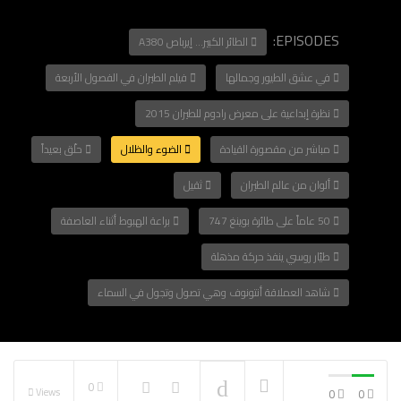
EPISODES:
الطائر الكبير… إيرباص A380
في عشق الطيور وجمالها
فيلم الطيران في الفصول الأربعة
NOW PLAYING
نظرة إبداعية على معرض رادوم للطيران 2015
مباشر من مقصورة القيادة
الضوء والظلال
حلّق بعيداً
ألوان من عالم الطيران
ثقيل
50 عاماً على طائرة بوينغ 747
براعة الهبوط أثناء العاصفة
طيّار روسي ينفذ حركة مذهلة
شاهد العملاقة أنتونوف وهي تصول وتجول في السماء
0
Views
0
0