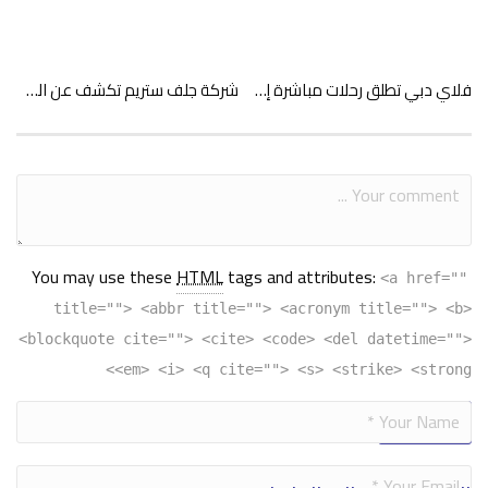
فلاي دبي تطلق رحلات مباشرة إلى العلا السعودية وتستأنف رحلات ينبع
شركة جلف ستريم تكشف عن الطائرة الخاصة جي700
You may use these
HTML
tags and attributes:
<a href=""
title=""> <abbr title=""> <acronym title=""> <b>
<blockquote cite=""> <cite> <code> <del datetime="">
<em> <i> <q cite=""> <s> <strike> <strong>
Alternative: