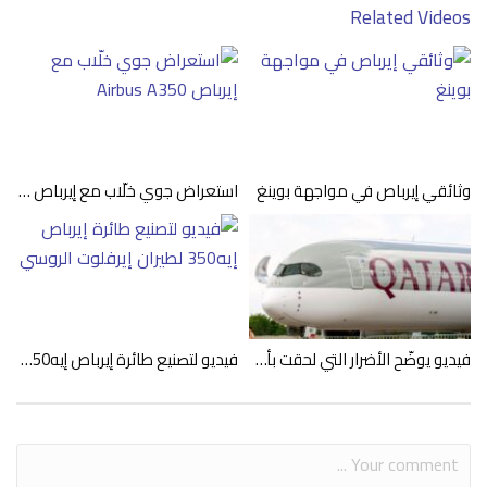
Related Videos
وثائقي إيرباص في مواجهة بوينغ
استعراض جوي خلّاب مع إيرباص Airbus A350
فيديو يوضّح الأضرار التي لحقت بأسطول القطرية من طائرات إيرباص A350
فيديو لتصنيع طائرة إيرباص إيه350 لطيران إيرفلوت الروسي