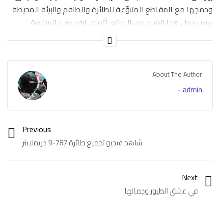
ودمجها مع المقاطع المتنوّعة للطائرة وللطاقم والبيئة المحيطة
بهم يجعل هذا الفيلم من الروائع. أتمنى لكم طيب المتابعة.
الفيلم من إنتاج نيكولاس سلوموفيتش وهيوغو باسيماي.
Nicolas Slomowicz & Hugo Possamaï
About The Author
-
admin
Previous
شاهد فيديو تجميع طائرة 787-9 دريملاينر
Next
في عشق الطيور وجمالها
Category:
فيديو
Tags:
إيرباص
,
الخطوط الجوية الفرنسية