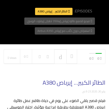
EPISODES:
الطائر الكبير… إيرباص A380
فيديو لتصنيع طائرة إيرباص إيه350 لطيران إيرفلوت الروسي
NOW PLAYING
استعراض جوي خلّاب مع إيرباص Airbus A350
0
Views
0
0
الطائر الكبير… إيرباص A380
يناير 30, 2020 9:23 ص
فيلم قصير يلقي الضوء على يوم في حياة طاقم عمل طائرة
إيرباص A380 العملاقة بطريقة إبداعية مؤثرة، اختيار الموسيقى