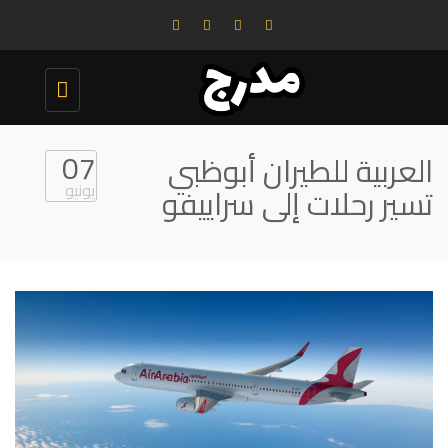
Toggle
navigation
07
العربية للطيران أبوظبي
يونيو
تسير رحلات إلى سراييفو