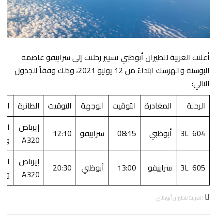
أعلنت العربية للطيران أبوظبي تسيير رحلات إلى سراييفو عاصمة
البوسنة والهرسك ابتداءً من 12 يوليو 2021، وذلك وفقاً للجدول
التالي:
الرحلة
المغادرة
التوقيت
الوجهة
التوقيت
الطائرة
الأي
إيرباص
الاث
3L 604
أبوظبي
08:15
سراييفو
12:10
A320
وال
إيرباص
الاث
3L 605
سراييفو
13:00
أبوظبي
20:30
A320
وال
العربية للطيران أبوظبي