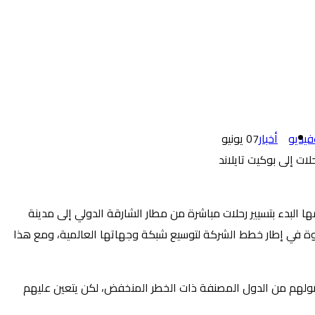
فيديو
أخبار
07
يونيو
ها البدء بتسيير رحلات مباشرة من مطار الشارقة الدولي إلى مدينة
سب الحجز التوفيري، وتأتي هذه الخطوة في إطار خطط الشركة لتوسيع شبكة وجهاتها العالمية، ومع هذا
رين الحاصلين على لقاح «كوفيد-19» من الخضوع للحجر الصحي ابتداءً من 1 يوليو، وذلك عند وصولهم من الدول المصنفة ذات الخطر المنخفض، لكن يتعين عليهم