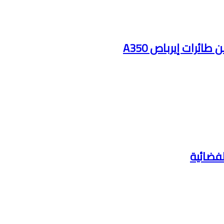
ائرات إيرباص A350
لفضائية