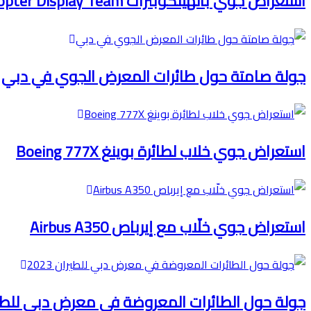
استعراض جوي بالهيلكوبترات Sarang Helicopter Display Team
جولة صامتة حول طائرات المعرض الجوي في دبي
استعراض جوي خلاب لطائرة بوينغ Boeing 777X
استعراض جوي خلّاب مع إيرباص Airbus A350
جولة حول الطائرات المعروضة في معرض دبي للطيران 