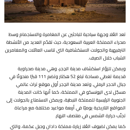
تعد العُلا وجهة سياحية للباحثين عن المغامرة والاستجمام وسط
صحراء المملكة العربية السعودية، حيث تقدّم العديد من الأنشطة
الترفيهية والجولات الاستكشافية التي تناسب العائلات والمغامرين
الشباب خلال الصيف.
ويمكن للزوّار استكشاف مدينة الحِجر، وهي مدينة صحراوية
قديمة تغطي مساحة تبلغ 52 هكتار وتضم 111 قبرًا منحوتًا في
جبال الحجر الرملي. وتعد مدينة الحِجر أول موقع تراث عالمي
مسجّل لدى اليونسكو في المملكة، كما أنها كانت المدينة
الجنوبية الرئيسية للمملكة النبطية، ويمكن الاستمتاع بالجولات إلى
المواقع التاريخية يوميًا في أربعة مواعيد مختلفة مع مراعاة
تجنّب حرارة الشمس في منتصف النهار.
كما يمكن لضيوف العُلا زيارة مملكة دادان وجبل عكمة، والتي