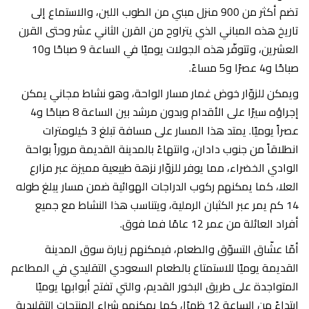
تضم أكثر من 900 منزل مبني من الطوب اللبن، والاستماع إلى
تاريخ هذه المباني الذي يتراوح من القرن الثاني عشر وحتى القرن
العشرين، وتتوفّر هذه الجولات يوميًا في الساعة 9 صباحًا و10
صباحًا و4 عصرًا و5 مساءً.
ويمكن للزوّار خوض غمار مسار الواحة، وهو نشاط مجاني يمكن
إجراؤه سيرًا على الأقدام وبدون مرشد بين الساعة 8 صباحًا و4
عصراً يوميًا. يمتد هذا المسار على مسافة تبلغ 3 كيلومترات
انطلاقاً من جنوب دادان، وانتهاءً بالمدينة القديمة مروراً بواحة
الوادي الخضراء، مما يوفر للزوّار نزهة طبيعية مميزة عبر مزارع
العلا، كما يمكنهم ركوب الدراجات الهوائية ضمن مسار يبلغ طوله
14 كم يمر عبر الكثبان الرملية، ويتناسب هذا النشاط مع جميع
أفراد العائلة من عمر 12 عامًا فما فوق.
أمّا عشّاق التسوّق والطعام، فيمكنهم زيارة سوق المدينة
القديمة يوميًا للاستمتاع بالطعام السعودي التقليدي في المطاعم
المتواجدة على طريق البخور القديم، والتي تفتح أبوابها يوميًا
ابتداءً من الساعة 12 ظهرًا، كما يمكنهم شراء المنتجات التقليدية