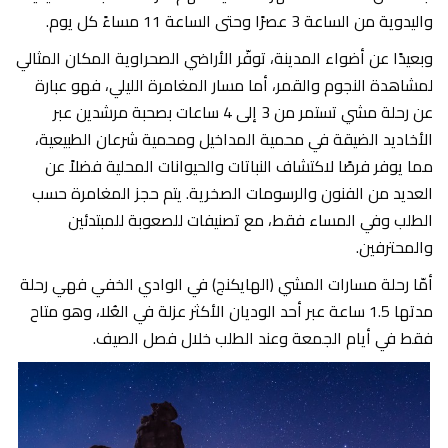
واليدوية من الساعة 3 عصرًا وحتى الساعة 11 مساءً كل يوم.
وبعيدًا عن أضواء المدينة، توفّر الأراضي الصحراوية المكان المثالي
لمشاهدة النجوم والقمر، أما مسار المغامرة الليلي، فهو عبارة
عن رحلة مشي تستمر من 3 إلى 4 ساعات بصحبة مرشدين عبر
الأخاديد الضيقة في محمية المداخيل ومحمية شرعان الطبيعية،
مما يوفر فرصًا لاكتشاف النباتات والحيوانات المحلية فضلاً عن
العديد من الفنون والرسومات الصخرية. يتم حجز المغامرة حسب
الطلب وفي المساء فقط، مع تصنيفات للصعوبة للمبتدئين
والمحترفين.
أمّا رحلة مسارات المشي (الهايكنج) في الوادي الخفي فهي رحلة
مدتها 1.5 ساعة عبر أحد الوديان الأكثر عزلة في العُلا، وهو متاح
فقط في أيام الجمعة وعند الطلب خلال فصل الصيف.