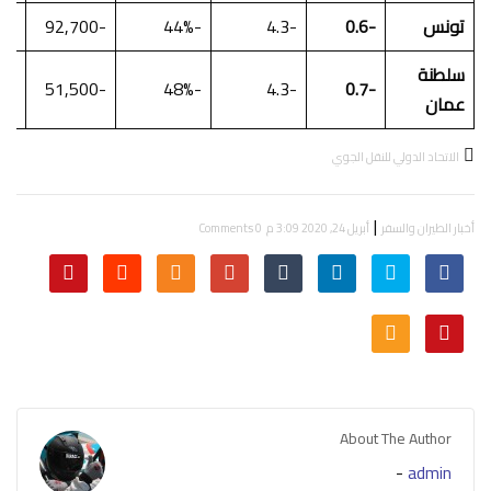
تونس
-0.6
-4.3
-44%
-92,700
-1.2
سلطنة
-1.7
-51,500
-48%
-4.3
-0.7
عمان
الاتحاد الدولي للنقل الجوي
|
أخبار الطيران والسفر
أبريل 24, 2020 3:09 م
0 Comments
About The Author
-
admin