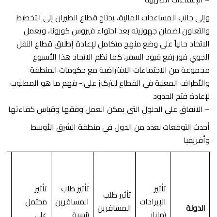
وإلى جانب المساعدات المالية، يحتاج قطاع الطيران إلى التخطيط
والتعاون لضمان جهوزيته بعد احتواء فيروس كورونا، ويعمل
الاتحاد حالياً على وضع منهج متكامل لإعادة إطلاق قطاع النقل
الجوي فور رفع قيود السفر، كما نظم الاتحاد هذا الأسبوع
مجموعة من الاجتماعات الافتراضية مع حكومات المنطقة
والأطراف المعنية في القطاع للتركيز على:- فهم ما هو المطلوب
لإعادة فتح الحدود
– الاتفاق على الحلول التي يمكن العمل وفقها وقياس كفاءتها
أحدث التوقعات لعدد من الدول في منطقة الشرق الأوسط
وأفريقيا
تأث
مح
تأثير
تأثير طلب
تأثير
عل
تأثير طلب
الإيرادات
المسافرين
محتمل
الن
الدولة
المسافرين
(مليار
(نسبة
على
ال