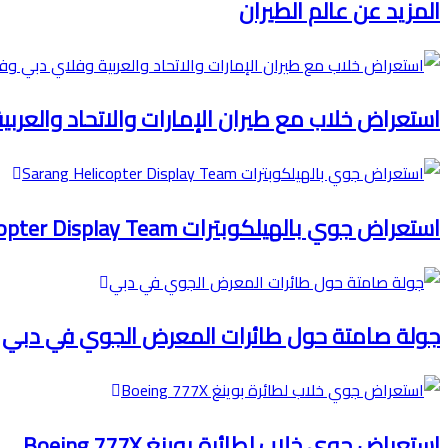
المزيد عن عالم الطيران
استعراض خلاب مع طيران الإمارات والاتحاد والعرب
استعراض جوي بالهيلكوبترات Sarang Helicopter Display Team
جولة صامتة حول طائرات المعرض الجوي في دبي
استعراض جوي خلاب لطائرة بوينغ Boeing 777X