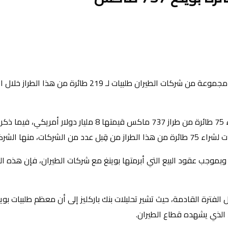
معاناة شركة بوينغ مع طراز 737 ماكس تدخل فصلاً جديداً، حي
وبحسب فوربس، فإن الشركة الإيرلندية ”أڤولون“ قد ألغت طلبية
دخل عامه الثاني، وبموجب عقود البيع التي أبرمتها بوينغ مع شركات الطيران، فإ
 الفترة القادمة، حيث تشير تحليلات بنك باركليز إلى أن معظم طلبيات 
د الذي يشهده قطاع الطيران.