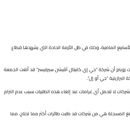
ث ألغت مجموعة من شركات الطيران طلبيات لـ 219 طائرة من هذا الطراز خلال الأسابيع الماضية، وذلك في ظل الأزمة الحادة التي يشهدها قطاع
 لشراء 75 طائرة من طراز 737 ماكس قيمتها 8 مليار دولار أمريكي، فيما ذكرت رويترز أن شركة ”جي إي كابيتال آڤيشن سيرفيسز“ قد ألغت الجمعة
ن هذه الشركات لا تتحمل أي غرامات عند إلغاء هذه الطلبيات بسبب عدم التزام
بوينغ المسجلة هي من شركات قد طلبت طائرات أكثر مما تحتاج، مما