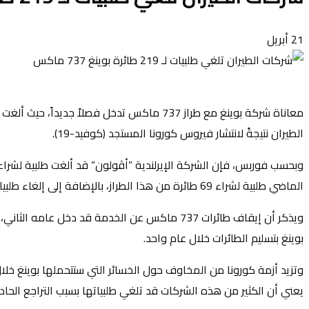
21
أبريل
الطيران نتيجةً لانتشار فيروس كورونا المستجد (كوفيد-19).
الماضي طلبية لشراء 69 طائرة من هذا الطراز، بالإضافة إلى إلغاء طلبيات لشراء 75 طائرة من هذا الطراز من قِبل عدد من الشركات، منها الشركة البرازيلية ”جي أو إل“.
ويذكر أن إيقاف طائرات 737 ماكس عن الخدمة قد 
بوينغ بتسليم الطائرات خلال عام واحد.
وتزيد أزمة كورونا من المخاوف حول الخسائر التي ستتحملها بوينغ خلال
يعني أن الكثير من هذه الشركات قد تلغي طلبياتها بسبب التراجع الحا