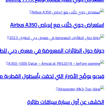
استعراض جوي خلّاب مع إيرباص Airbus A350
جولة حول الطائرات المعروضة في معرض دبي للطيران 
فيديو يوضّح الأضرار التي لحقت بأسطول القطرية من ط
الكشف عن أول سيارة سباقات طائرة