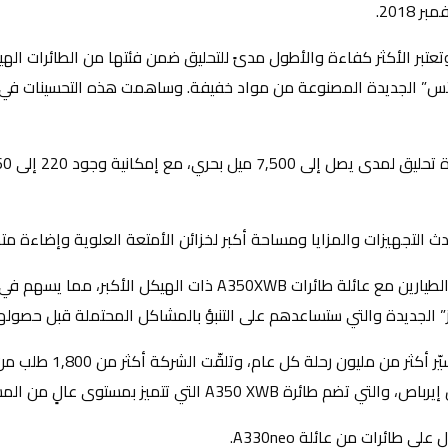
من الناحية التشغيلية، تتوافق عائلة طائرات A330neo من حيث تصنيف الط
” الجديدة والتي ستساعدهم على التنبؤ بالمشاكل المحتملة قبل حصولها،