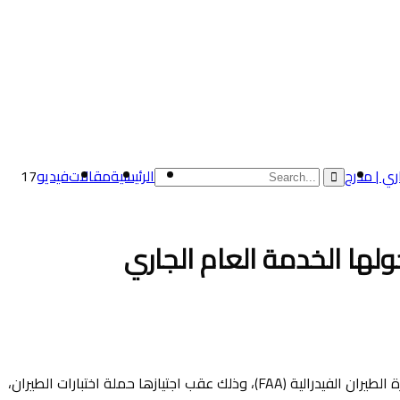
الرئيسية
مقالات
فيديو
17
أعلنت شركة إيرباص عن حصول طائرتها A330-800 على شهادة “صلاحية الطراز للطيران” من قبل وكالة سلامة الطيران الأوروبية (EASA) وإدارة الطيران الفيدرالية (FAA)، وذلك عقب اجتيازها حملة اختبارات الطيران،