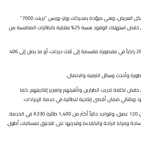
وتعد طائرة A330-800 من الجيل الجديد من عائلة طائرات A330neo، وتعتبر الأكثر كفاءة والأطول مدىً للتحليق ضمن فئتها من الطائرات الهيكل العريض، وهي مزوّدة بمحركات رولز-رويس “ترينت 7000”
الجديدة، وجناح جديد محسّن بتكنولوجيا ثلاثية الأبعاد، وجنيحات “شاركليتس” الجديدة المصنوعة من مواد خفيفة. وساهمت هذه التحسينات في خفض استهلاك الوقود بنسبة 25% مقارنة بالطائرات المنافسة من
ونالت الطائرة اعتماداً مبدئياً مع وزن أقصى للإقلاع يبلغ 242 طن وقدرة تحليق لمدى يصل إلى 7,500 ميل بحري، مع إمكانية وجود 220 إلى 260 راكباً في مقصورة مقسمة إلى ثلاث درجات، أو ما يصل إلى 406
يارين مع عائلة طائرات A350XWB ذات الهيكل الأكبر، مما يسهم في خفض تكلفة تدريب الطيارين وتأهيلهم وتعزيز إنتاجيتهم. كما
 وبالتالي ضمان أقصى إنتاجية للطائرة في خدمة الإيرادات.
وتُعتبر A330 من أكثر الطرازات شعبيةً بين الطائرات عريضة الهيكل، وتسيّر أكثر من مليون رحلة كل عام، وتلقّت الشركة أكثر من 1,800 طلب من 120 عميل، وتتواجد حالياً أكثر من 1,400 طائرة A330 في الخدمة.