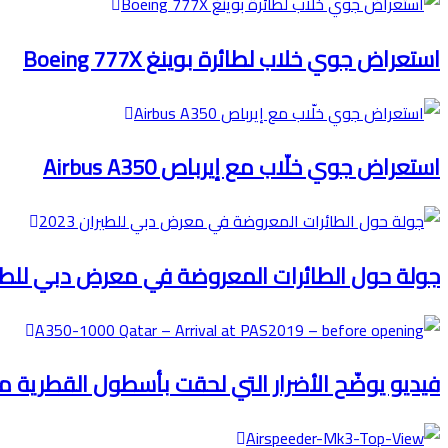
استعراض جوي خلاب لطائرة بوينغ Boeing 777X
استعراض جوي خلّاب مع إيرباص Airbus A350
جولة حول الطائرات المعروضة في معرض دبي للطيران 
فيديو يوضّح الأضرار التي لحقت بأسطول القطرية من ط