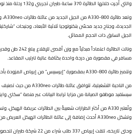
والتي أجرت خلالها الطائرة 370 ساعة طيران تجريبي و132 رحلة منذ نوفمبر 2018.
الجيل السابق ذات الحجم المماثل.
مسافر في مقصورة من درجة واحدة بكثافة عالية لترتيب المقاعد.
وتتميز طائرة A330-800 بمقصورة “إيرسبيس” من إيرباص المزودة بأحدث التجهيزات والمزايا ومساحة أكبر لخزائن الأمتعة العلوية وإضاءة متطورة وأحدث وسائل الترفيه والاتصال.
سيستفيد موظفو الصيانة من مزايا ترابط البيانات عبر منصة “سكاي وايز
وتشكل A330neo أحدث إضافة إلى عائلة الطائرات الهيكل العريض من إيرباص، والتي تضم طائرة A350 XWB التي تتميز بمستوى عالٍ من المساحة ومزايا الراحة والكفاءة وقدرتها على التحليق لمسافات أطول.
وحتى تاريخه، تلقت إيرباص 337 طلب شراء من 22 شركة طيران للحصول على طائرات من عائلة A330neo.