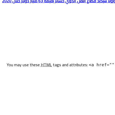
يكبّد قطاع النقل الجوي خسائر بقيمة 63 مليار دولار خلال 2020
You may use these
HTML
tags and attributes:
<a href=""