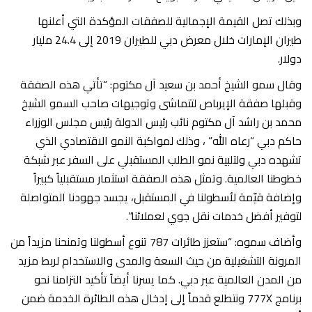
وبذلك تصل القيمة الإجمالية للصفقات المؤكدة التي أعلنها
طيران الإمارات خلال معرض دبي للطيران 2019 إلى 24.4 مليار
دولار.
وقال سمو الشيخ أحمد بن سعيد آل مكتوم: “تأتي هذه الصفقة
وقبلها صفقة الإيرباص لتتماشى وتوجيهات صاحب السمو الشيخ
محمد بن راشد آل مكتوم نائب رئيس الدولة رئيس مجلس الوزراء
حاكم دبي “رعاه الله” ، وذلك لمواكبة النمو الاقتصادي الذي
تشهده دبي ولتلبية نمو الطلب المستقبلي على السفر عبر شبكة
خطوطنا العالمية. وتمثل هذه الصفقة استثمار مستقبلياً كبيراً
وإضافة قيّمة لأسطولنا في المستقبل، يجسد جهودنا المتواصلة
لتوفير أفضل خدمات نقل جوي لعملائنا”.
وأضاف سموه: “ستعزز طائرات 787 تنوع أسطولنا وتمنحنا مزيداً من
المرونة التشغيلية من حيث السعة والمدى والاستخدام لربط مزيد
من المدن العالمية عبر دبي. كما يسرنا أيضاً تأكيد التزامنا نحو
برنامج 777X ونتطلع قدماً إلى إدخال هذه الطائرة الخدمة ضمن