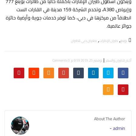
ويتكون أسطول طيران الإمارات بأكمله حالياً من طائرات بوينغ 777
وإيرباص A380، وتخدم الشركة 159 مدينة في القارات الست
انطلاقاً من مركزها في دبي، كما توفر خدمات جوية وأرضية حائزة
جوائز عالمية.
,
,
بوينغ
طيران الإمارات
معرض دبي للطيران
|
أخبار الطيران والسفر
نوفمبر 25, 2019 8:59 م
0 Comments
About The Author
-
admin