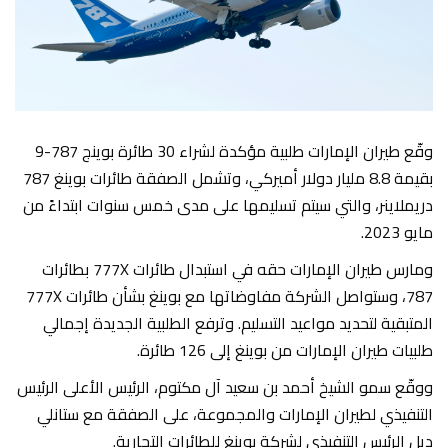
وقّع طيران الإمارات طلبية مؤكدة لشراء 30 طائرة بوينج 787-9
بقيمة 8.8 مليار دولار أميركي، وتشمل الصفقة طائرات بوينغ 787
دريملاينر، والتي سيتم تسليمها على مدى خمس سنوات ابتداءً من
مايو 2023.
ومارس طيران الإمارات حقه في استبدال طائرات 777X بطائرات
787، وستواصل الشركة مفاوضاتها مع بوينغ بشأن طائرات 777X
المتبقية لتحديد مواعيد التسليم. وترفع الطلبية الجديدة إجمالي
طلبيات طيران الإمارات من بوينغ إلى 126 طائرة.
ووقّع سمو الشيخ أحمد بن سعيد آل مكتوم، الرئيس الأعلى الرئيس
التنفيذي لطيران الإمارات والمجموعة، على الصفقة مع ستانلي
ديل الرئيس التنفيذي لشركة بوينغ للطائرات التجارية.