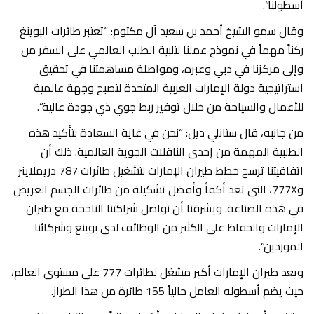
أسطولنا”.
وقال سمو الشيخ أحمد بن سعيد آل مكتوم: “تعتبر طائرات البوينغ
ركناً مهماً في نموذج عملنا لتلبية الطلب العالمي على السفر من
وإلى مركزنا في دبي وعبره، ومواصلة مساهمتنا في تحقيق
استراتيجية دولة الإمارات العربية المتحدة لتصبح وجهة عالمية
للأعمال والسياحة من خلال توفير ربط جوي ذي جودة عالية”.
من جانبه، قال ستانلي ديل: “نحن في غاية السعادة لتأكيد هذه
الطلبية المهمة من إحدى الناقلات الجوية العالمية. ذلك أن
اتفاقيتنا ترسخ خطط طيران الإمارات لتشغيل طائرات 787 دريملاينر
و777X، التي تعد أكفأ وأفضل تشكيلة من طائرات الجسم العريض
في هذه الصناعة. ويشرفنا أن نواصل شراكتنا الناجحة مع طيران
الإمارات والحفاظ على الكثير من الوظائف لدى بوينغ وشركائنا
الموردين”.
ويعد طيران الإمارات أكبر مشغل لطائرات 777 على مستوى العالم،
حيث يضم أسطوله العامل حالياً 155 طائرة من هذا الطراز.