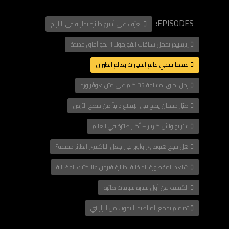
EPISODES:
تعرّف على أسرع طائرة تجارية في التاريخ
NOW PLAYING
إيرسبيدر تحمل سباقات الفورمولا 1 نحو آفاق جديدة
عندما يلتقي عالم السيارات بعالم الطيران
رجل يحلق لمسافة 35 كلم على متن هوڤربورد
طيّار جيتمان ينجح في الإقلاع ذاتياً من سطح الأرض
ستراتولونش كاريار – أكبر طائرة في العالم
هل تنجح هيونداي وأوبر في جعل التاكسي الطائر حقيقة؟
شاهد المقصورة الداخلية لطائرة فيرجن غالاكتيك الفضائية
الكشف عن أول سيارة سباقات طائرة
تصميم يجمع المناطيد باليخوت من لازاريني