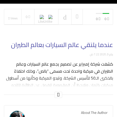
0
Views
0
0
عندما يلتقي عالم السيارات بعالم الطيران
يناير 9, 2020 7:22 ص
كشفت شركة إمبراير عن تصميم يجمع عالم السيارات وعالم
الطيران في مركبة واحدة تحت مسمى “بالص”، وذلك احتفاءً
بالذكرى الـ50 لتأسيس الشركة. وتبدو المركبة وكأنها من أسطول
مركبات باتمان ونلاحظ أن المقصورة تنفصل عن الطائرة لتلتحم
بالسيارة ليتابع الركّاب رحلتهم.
فكرة بعيدة المدى لكن هي مجرد فكرة لإظهار مستويات الإبداع
في هذه الشركة البرازيلية.
About The Author