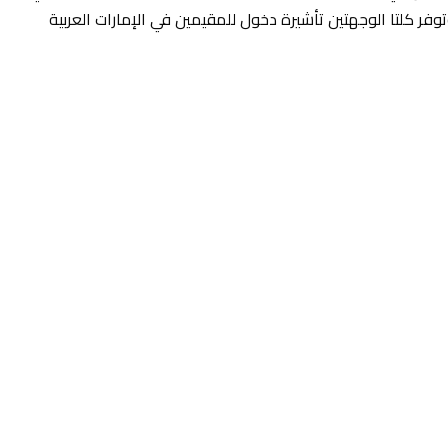
1 يونيو. كما ستعيد فلاي دبي تشغيل عملياتها إلى باتومي في جورجيا وتيفات في الجبل الأسود اعتباراً من 25 يونيو، وتوفر كلتا الوجهتين تأشيرة دخول للمقيمين في الإمارات العربية