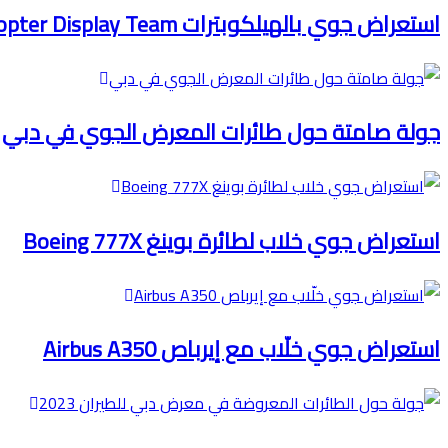
استعراض جوي بالهيلكوبترات Sarang Helicopter Display Team
جولة صامتة حول طائرات المعرض الجوي في دبي
استعراض جوي خلاب لطائرة بوينغ Boeing 777X
استعراض جوي خلّاب مع إيرباص Airbus A350