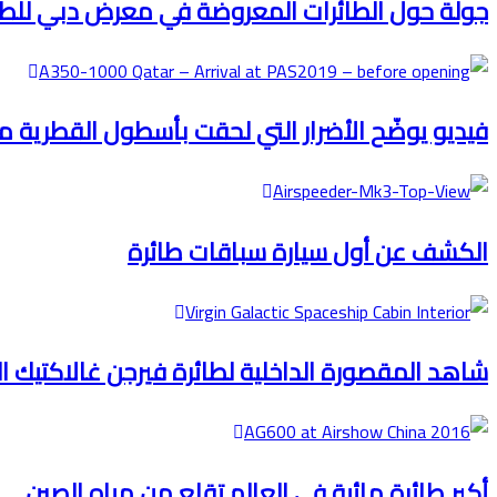
جولة حول الطائرات المعروضة في معرض دبي للطيران 
فيديو يوضّح الأضرار التي لحقت بأسطول القطرية من ط
الكشف عن أول سيارة سباقات طائرة
شاهد المقصورة الداخلية لطائرة فيرجن غالاكتيك ا
أكبر طائرة مائية في العالم تقلع من مياه الصين