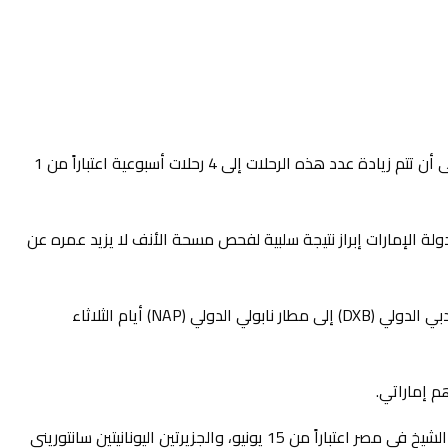
أعلنت فلاي دبي استئناف رحلاتها إلى مدينة نابولي الإيطالية ابتداءً من 1 يوليو، وذلك بواقع 3 رحلات أسبوعياً إلى مطار نابولي الدولي (NAP)، على أن تتم زيادة عدد هذه الرحلات إلى 4 رحلات أسبوعية اعتباراً من 1
ين من دولة الإمارات إبراز نتيجة سلبية لفحص مسحة الأنف لا يزيد عمره عن
وستكون رحلات فلاي دبي إلى مدنية نابولي ضمن رحلات الرمز المشترك مع طيران الإمارات، وستنطلق هذه الرحلات من المبنى رقم 3 في مطار دبي الدولي (DXB) إلى مطار نابولي الدولي (NAP) أيام الثلاثاء
وعلى صعيد متصل، أعلنت فلاي دبي بدء تسيير رحلات إلى بودروم وطرابزون في تركيا ابتداءً من 4 و24 يونيو. كما أعلنت إطلاق رحلاتها إلى شرم الشيخ في مصر اعتباراً من 15 يونيو، والجزيرتين اليونانيتين سانتوريني