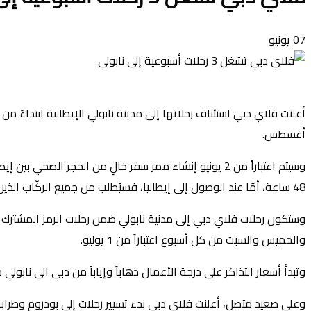
07
يونيو
أغسطس.
وسيتم اعتباراً من 2 يونيو إنشاء ممر سفر خالٍ من الحجر 
48 ساعة، أمّا عند الوصول إلى إيطاليا، فسيُطلب من جميع الركّاب الذين تزيد أعمارهم عن عامين إجراء اختبار للأجسام المضادة.
والخميس والسبت من كل أسبوع اعتباراً من 1 يوليو.
وتبدأ أسعار التذاكر على درجة الأعمال ذهاباً وإياباً من دبي الى نابولي من 8،420 درهم إماراتي، فيما تبدأ أسعار الدرجة السياحية من 2،360 درهم إ