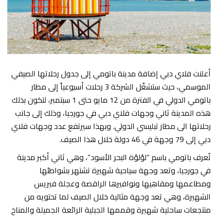
أعلنت فلاي دبي إضافة مدينة باتومي إلى جدول رحلاتها الصيفي
الموسمي، حيث ستشغّل الشركة 3 رحلات أسبوعياً إلى مطار
باتومي الدولي في الفترة من 12 مايو حتى 1 سبتمبر، لتكون بذلك
هذه المدينة ثاني وجهات فلاي دبي في جورجيا، وذلك إلى جانب
رحلاتها الى مطار تبليسي الدولي. وبهذا سيرتفع عدد وجهات فلاي
دبي إلى 79 وجهة في 46 دولة خلال هذا الصيف.
تُعرف باتومي باسم “لؤلؤة البحر الأسود”، وهي ثاني أكبر مدينة
في جورجيا، وتعد وجهة سياحية شهيرة تشتهر بشواطئها
ومطاعمها ومقاهيها ونوافيرها الراقصة وعجلة فيريس
الشهيرة، وهي تعد وجهة مثالية خلال الصيف لما تحتويه من
منتجعات ساحلية شهيرة وقممها الجبلية الرائعة الجميلة والمناخ