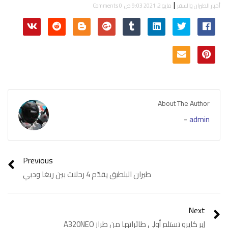
|
أخبار الطيران والسفر
مايو 2, 2021 9:03 ص
0 Comments
About The Author
-
admin
Previous
طيران البلطيق يقدّم 4 رحلات بين ريغا ودبي
Next
إير كايرو تستلم أولى طائراتها من طراز A320NEO