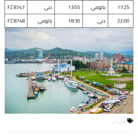
17:25
باتومي
13:55
دبي
FZ 8747
22:00
دبي
18:30
باتومي
FZ 8748
فلاي دبي