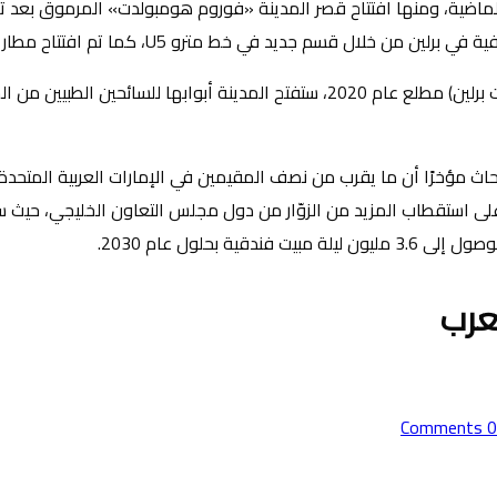
الماضية، ومنها افتتاح قصر المدينة «فوروم هومبولدت» المرموق بعد ت
د في خط مترو U5، كما تم افتتاح مطار برلين الدولي الجديد (BER).
وفي إطار مبادرة برلين للتميّز الصحي، والتي أطلقتها سياحة برلين (ڤيزيت برلين) مطلع ع
 مؤخرًا أن ما يقرب من نصف المقيمين في الإمارات العربية المتحدة 
لعرب
0 Comments