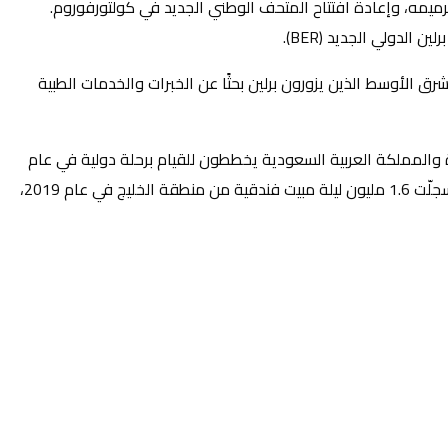
رميمه، وإعادة افتتاح المتحف الوطني الجديد في كولتورفوروم.
ام 2020، ستفتح المدينة أبوابها للسائحين الطبيين من الشرق الأوسط الذين يزورون برلين بحثًا عن الخبرات والخدمات الطبية
والمملكة العربية السعودية يخططون للقيام برحلة دولية في عام
2021، ولهذا فإن المجلس الوطني الألماني للسياحة كان حريص جداً على استقطاب المزيد من الزوّار من دول مجلس التعاون الخليجي، حيث سجلّت 1.6 مليون ليلة مبيت فندقية من منطقة الخليج في عام 2019،