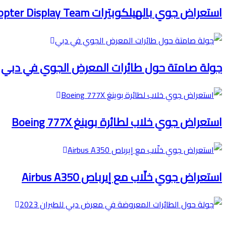
استعراض جوي بالهيلكوبترات Sarang Helicopter Display Team
جولة صامتة حول طائرات المعرض الجوي في دبي
استعراض جوي خلاب لطائرة بوينغ Boeing 777X
استعراض جوي خلّاب مع إيرباص Airbus A350