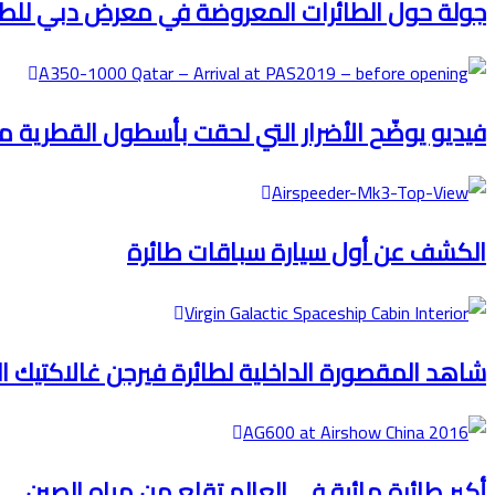
جولة حول الطائرات المعروضة في معرض دبي للطيران 
فيديو يوضّح الأضرار التي لحقت بأسطول القطرية من ط
الكشف عن أول سيارة سباقات طائرة
شاهد المقصورة الداخلية لطائرة فيرجن غالاكتيك ا
أكبر طائرة مائية في العالم تقلع من مياه الصين