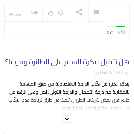
0
Views
NOW PLAYING
0
0
هل تتقبل فكرة السفر على الطائرة وقوفاً؟
نوفمبر 15, 2019 11:46 ص
يتذمّر الكثير من ركّاب الدرجة الاقتصادية من ضيق المساحة
بالمقارنة مع درجة الأعمال والدرجة الأولى، لكن وعلى الرغم من
ذلك، فإن بعض شركات الطيران تبحث عن طرق لزيادة عدد الركّاب
في الدرجة الاقتصادية لزيادة أرباحها.
وهنا يأتي دور شركة “أڤيو إنتيريرز” التي تختص في تصميم وتصنيع
ديكورات الطائرات ومقاعد المسافرين.