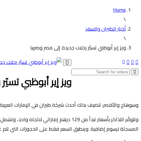
Home
\
أخبار الطيران والسفر
\
ويز إير أبوظبي تسيّر رحلات جديدة إلى مصر وصربيا
Toggle
navigation
ويز إير أبوظبي تسيّر
وسوهاج والأقصر، لتضيف بذلك أحدث شركة طيران في الإمارات العربية
المسجلة لرسوم إضافية. وينطبق السعر فقط على الحجوزات التي تتم عبر الموقع الإلكتروني wizzair.com وتطبيق WIZZ للهاتف المتحرك، مع محدودي