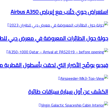
استعراض جوي خلّاب مع إيرباص Airbus A350
جولة حول الطائرات المعروضة في معرض دبي للطيران 
فيديو يوضّح الأضرار التي لحقت بأسطول القطرية من ط
الكشف عن أول سيارة سباقات طائرة