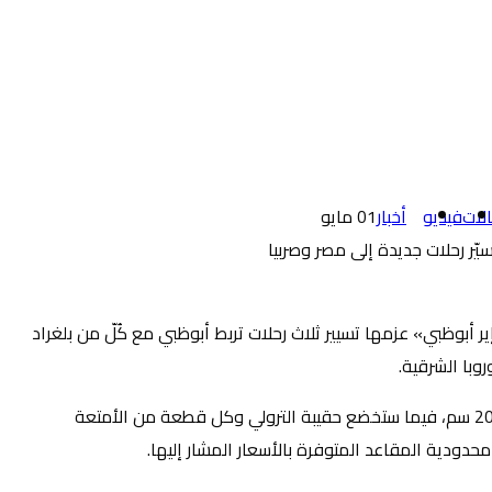
لات
فيديو
أخبار
01
مايو
ر أبوظبي» عزمها تسيير ثلاث رحلات تربط أبوظبي مع كُلّ من بلغراد
با الشرقية.
وتتوفّر التذاكر بأسعار تبدأ من 129 درهم إماراتي لاتجاه واحد، وتشمل الأسعار الرسوم الإدارية، بالإضافة إلى حقيبة يد واحدة بقياس 40×30×20 سم، فيما ستخضع حقيبة الترولي وكل قطعة من الأمتعة