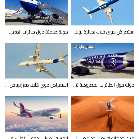
استعراض جوي خلاب لطائرة بوينغ Boeing 777X
جولة صامتة حول طائرات المعرض الجوي في دبي
جولة حول الطائرات المعروضة في معرض دبي للطيران 2023
استعراض جوي خلّاب مع إيرباص Airbus A350
مركز خدمات إقليمي جديد من السعودية لهندسة الطيران وإيرباص للطائرات العمودية
العربية للطيران تحقق أرباحاً صافية قياسية بلغت 1.32 مليار درهم إماراتي خلال الأشهر التسعة الأولى من 2023