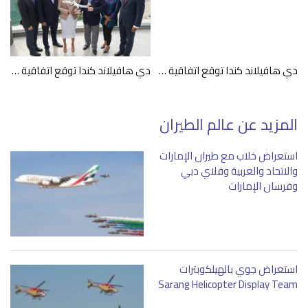
دي هافيلاند كندا توقع اتفاقية مع فالكون للطيران لتقديم الدعم لمشغلي طائرات داش 8 – 400
دي هافيلاند كندا توقع اتفاقية لبيع 3 طائرات داش 8-400 إلى إيلين جروب
المزيد عن عالم الطيران
استعراض خلاب مع طيران الإمارات
والاتحاد والعربية وفلاي دبي
وفرسان الإمارات
استعراض جوي بالهيلكوبترات
Sarang Helicopter Display Team