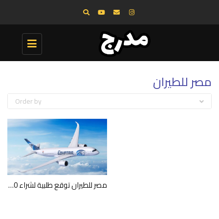
Toggle
navigation
مصر للطيران
Order by
مصر للطيران توقع طلبية لشراء 10 طائرات من طراز إيرباص A350-900